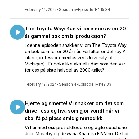
February 14, 2025
•
Season 5
•
Episode 1
•
1:15:34
The Toyota Way: Kan vi lære noe av en 20
år gammel bok om bilproduksjon?
I denne episoden snakker vi om The Toyota Way,
en bok som feirer 20 år i år. Forfatter er Jeffrey K.
Liker (professor emeritus ved University of
Michigan). Er boka like aktuell i dag som den var
for oss på siste halvdel av 2000-tallet?
February 12, 2024
•
Season 4
•
Episode 1
•
1:42:33
Hjerte og smerte! Vi snakker om det som
driver oss og hva som gjør vondt når vi
skal få på plass smidig metodikk.
Vi har med oss prosjektledere og agile coachene
Julie Moseby og Rizwana Khan fra FINN.no. De har