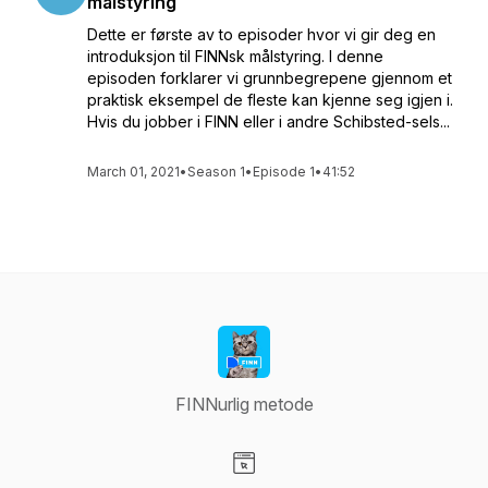
målstyring
Dette er første av to episoder hvor vi gir deg en
introduksjon til FINNsk målstyring. I denne
episoden forklarer vi grunnbegrepene gjennom et
praktisk eksempel de fleste kan kjenne seg igjen i.
Hvis du jobber i FINN eller i andre Schibsted-sels...
March 01, 2021
•
Season 1
•
Episode 1
•
41:52
FINNurlig metode
Visit our Website page