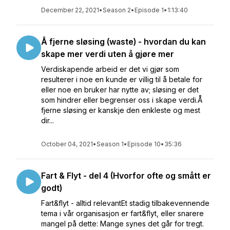
December 22, 2021
•
Season 2
•
Episode 1
•
1:13:40
Å fjerne sløsing (waste) - hvordan du kan
skape mer verdi uten å gjøre mer
Verdiskapende arbeid er det vi gjør som
resulterer i noe en kunde er villig til å betale for
eller noe en bruker har nytte av; sløsing er det
som hindrer eller begrenser oss i skape verdi.Å
fjerne sløsing er kanskje den enkleste og mest
dir...
October 04, 2021
•
Season 1
•
Episode 10
•
35:36
Fart & Flyt - del 4 (Hvorfor ofte og smått er
godt)
Fart&flyt - alltid relevantEt stadig tilbakevennende
tema i vår organisasjon er fart&flyt, eller snarere
mangel på dette: Mange synes det går for tregt.