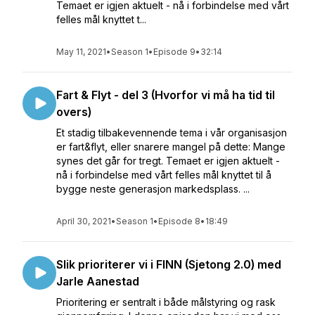
Temaet er igjen aktuelt - nå i forbindelse med vårt
felles mål knyttet t...
May 11, 2021
•
Season 1
•
Episode 9
•
32:14
Fart & Flyt - del 3 (Hvorfor vi må ha tid til
overs)
Et stadig tilbakevennende tema i vår organisasjon
er fart&flyt, eller snarere mangel på dette: Mange
synes det går for tregt. Temaet er igjen aktuelt -
nå i forbindelse med vårt felles mål knyttet til å
bygge neste generasjon markedsplass. ...
April 30, 2021
•
Season 1
•
Episode 8
•
18:49
Slik prioriterer vi i FINN (Sjetong 2.0) med
Jarle Aanestad
Prioritering er sentralt i både målstyring og rask