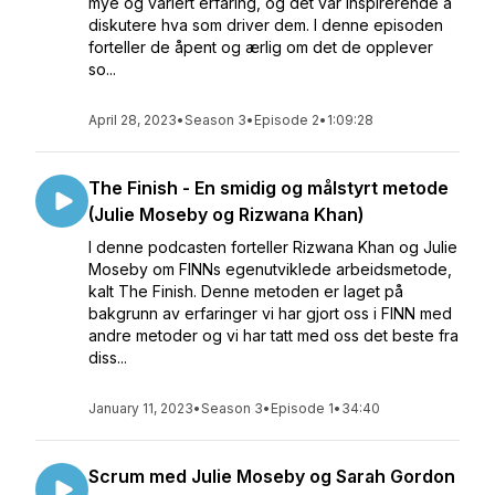
mye og variert erfaring, og det var inspirerende å
diskutere hva som driver dem. I denne episoden
forteller de åpent og ærlig om det de opplever
so...
April 28, 2023
•
Season 3
•
Episode 2
•
1:09:28
The Finish - En smidig og målstyrt metode
(Julie Moseby og Rizwana Khan)
I denne podcasten forteller Rizwana Khan og Julie
Moseby om FINNs egenutviklede arbeidsmetode,
kalt The Finish. Denne metoden er laget på
bakgrunn av erfaringer vi har gjort oss i FINN med
andre metoder og vi har tatt med oss det beste fra
diss...
January 11, 2023
•
Season 3
•
Episode 1
•
34:40
Scrum med Julie Moseby og Sarah Gordon