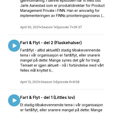
gjennomføring. I denne episoden har vi med oss
Jarle Aanestad som er produktdirektør for Product
Management Private i FINN. Han er ansvarlig for
implementeringen av FINNs prioriteringsprosess (...
April 20, 2021
•
Season 1
•
Episode 7
•
26:37
Fart & Flyt - del 2 (Flaskehalser)
Fart&flyt - alltid aktueltEt stadig tilbakevennende
tema i vår organisasjon er fart&flyt, eller snarere
mangel på dette: Mange synes det går for tregt.
Temaet er igjen aktuelt - nå i forbindelse med vårt
felles mål knyttet ti...
April 13, 2021
•
Season 1
•
Episode 6
•
8:58
Fart & Flyt - del 1 (Littles lov)
Et stadig tilbakevennende tema i vår organisasjon
er fart&flyt, eller snarere mangel på dette: Mange