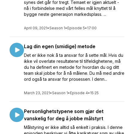
synes det går for tregt. Temaet er igjen aktuelt -
nå i forbindelse med vårt felles mål knyttet til å
bygge neste generasjon markedsplass. ...
April 09, 2021
•
Season 1
•
Episode 5
•
17:00
Lag din egen (smidige) metode
Det er ikke nok å ta ansvar for å sette mål. Hvis du
ikke vil overlate resultatene til tilfeldighetene, må
du ha definert en metode for hvordan du og ditt
team skal jobbe for å nå målene. Du må med andre
ord også ta ansvar for prosessen. I denn...
March 23, 2021
•
Season 1
•
Episode 4
•
15:25
Personlighetstypene som gjør det
vanskelig for deg å jobbe målstyrt
Målstyring er ikke alltid så enkelt i praksis. I denne
episoden beskriver vi åtte karikaturer som av ulike