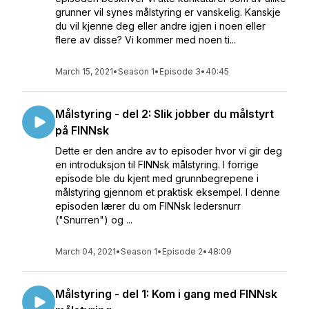
grunner vil synes målstyring er vanskelig. Kanskje
du vil kjenne deg eller andre igjen i noen eller
flere av disse? Vi kommer med noen ti...
March 15, 2021
•
Season 1
•
Episode 3
•
40:45
Målstyring - del 2: Slik jobber du målstyrt
på FINNsk
Dette er den andre av to episoder hvor vi gir deg
en introduksjon til FINNsk målstyring. I forrige
episode ble du kjent med grunnbegrepene i
målstyring gjennom et praktisk eksempel. I denne
episoden lærer du om FINNsk ledersnurr
("Snurren") og ...
March 04, 2021
•
Season 1
•
Episode 2
•
48:09
Målstyring - del 1: Kom i gang med FINNsk