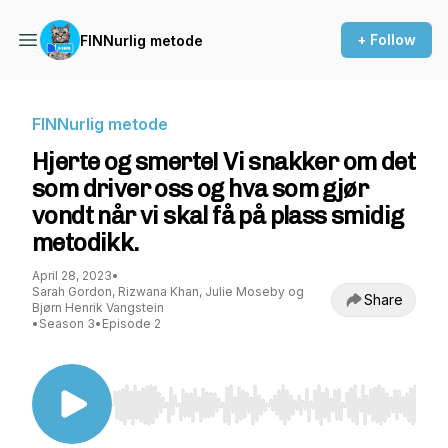
+ Follow
FINNurlig metode
FINNurlig metode
Hjerte og smerte! Vi snakker om det
som driver oss og hva som gjør
vondt når vi skal få på plass smidig
metodikk.
April 28, 2023
•
Sarah Gordon, Rizwana Khan, Julie Moseby og
Share
Bjørn Henrik Vangstein
•
Season 3
•
Episode 2
Use Left/Right to seek, Home/End to jump to st