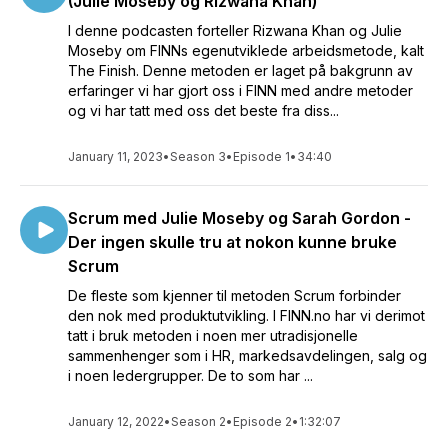
(Julie Moseby og Rizwana Khan)
I denne podcasten forteller Rizwana Khan og Julie
Moseby om FINNs egenutviklede arbeidsmetode, kalt
The Finish. Denne metoden er laget på bakgrunn av
erfaringer vi har gjort oss i FINN med andre metoder
og vi har tatt med oss det beste fra diss...
January 11, 2023
•
Season 3
•
Episode 1
•
34:40
Scrum med Julie Moseby og Sarah Gordon -
Der ingen skulle tru at nokon kunne bruke
Scrum
De fleste som kjenner til metoden Scrum forbinder
den nok med produktutvikling. I FINN.no har vi derimot
tatt i bruk metoden i noen mer utradisjonelle
sammenhenger som i HR, markedsavdelingen, salg og
i noen ledergrupper. De to som har ...
January 12, 2022
•
Season 2
•
Episode 2
•
1:32:07