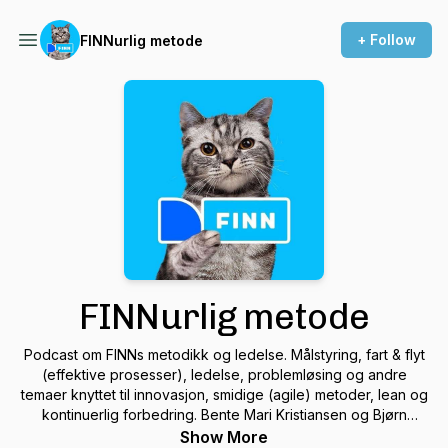
+ Follow
FINNurlig metode
FINNurlig metode
Podcast om FINNs metodikk og ledelse. Målstyring, fart & flyt
(effektive prosesser), ledelse, problemløsing og andre
temaer knyttet til innovasjon, smidige (agile) metoder, lean og
kontinuerlig forbedring. Bente Mari Kristiansen og Bjørn
Henrik Vangstein har jobbet med lean, smidig, målstyring og
Show More