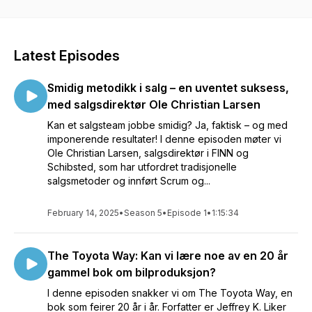
kontinuerlig forbedring som lean-eksperter i FINN siden
2006. Gjennom prøving og feiling har de fått bred erfaring fra
både vellykket (og mindre vellykket) bruk av lean- og
smidig-metodikk innen teknologi- og produktutvikling, salg,
Latest Episodes
økonomi/regnskap, HR og redaksjonelle miljøer. De utvikler
og holder kurs og gir veiledning innen målstyring, prioritering,
Smidig metodikk i salg – en uventet suksess,
prosessforbedring og problemløsning. (FINN.no, Schibsted
og andre virksomheter).Hvis du har kommentarer, spørsmål
med salgsdirektør Ole Christian Larsen
eller ønsker hjelp kan du gjerne ta kontakt med oss. E-post:
Kan et salgsteam jobbe smidig? Ja, faktisk – og med
bente.mari.kristiansen@finn.no.
imponerende resultater! I denne episoden møter vi
bjorn.henrik.vangstein@finn.no LinkedIn: Bjørn Henrik
Ole Christian Larsen, salgsdirektør i FINN og
Vangstein | LinkedIn: Bente Mari Kristiansen | LinkedIn
Schibsted, som har utfordret tradisjonelle
salgsmetoder og innført Scrum og...
February 14, 2025
•
Season 5
•
Episode 1
•
1:15:34
The Toyota Way: Kan vi lære noe av en 20 år
gammel bok om bilproduksjon?
I denne episoden snakker vi om The Toyota Way, en
bok som feirer 20 år i år. Forfatter er Jeffrey K. Liker